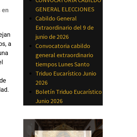
GENERAL ELECCIONES
s en
Cabildo General
Extraordinario del 9 de
ejan
junio de 2026
os, a
Convocatoria cabildo
 una
general extraordinario
el
tiempos Lunes Santo
Triduo Eucarístico Junio
 de
2026
dad.
Boletín Triduo Eucarístico
Junio 2026